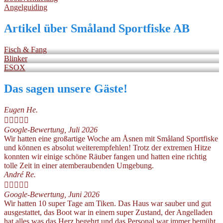
Angelguiding
Artikel über Småland Sportfiske AB
Fisch & Fang
Blinker
ESOX
Das sagen unsere Gäste!
Eugen He.





Google-Bewertung, Juli 2026
Wir hatten eine großartige Woche am Åsnen mit Småland Sportfiske
und können es absolut weiterempfehlen! Trotz der extremen Hitze
konnten wir einige schöne Räuber fangen und hatten eine richtig
tolle Zeit in einer atemberaubenden Umgebung.
André Re.





Google-Bewertung, Juni 2026
Wir hatten 10 super Tage am Tiken. Das Haus war sauber und gut
ausgestattet, das Boot war in einem super Zustand, der Angelladen
hat alles was das Herz begehrt und das Personal war immer bemüht