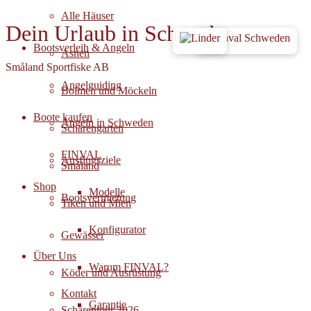
Alle Häuser
Dein Urlaub in Schweden
Bootsverleih & Angeln
Asnen
Småland Sportfiske AB
Angelguiding
Bolmen und Möckeln
Boote kaufen
Angeln in Schweden
Schärengarten
FINVAL
Ausflugsziele
Småland
Shop
Modelle
Bootsvermietung
Tiken und Mien
Konfigurator
Gewässer
Über Uns
Warum FINVAL?
Köder und Ausrüstung
Kontakt
Garantie
Schärentour 2026