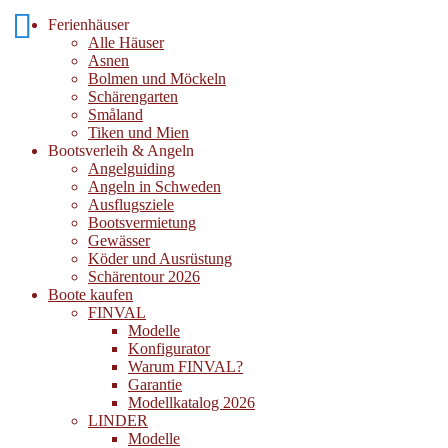
Ferienhäuser
Alle Häuser
Asnen
Bolmen und Möckeln
Schärengarten
Småland
Tiken und Mien
Bootsverleih & Angeln
Angelguiding
Angeln in Schweden
Ausflugsziele
Bootsvermietung
Gewässer
Köder und Ausrüstung
Schärentour 2026
Boote kaufen
FINVAL
Modelle
Konfigurator
Warum FINVAL?
Garantie
Modellkatalog 2026
LINDER
Modelle