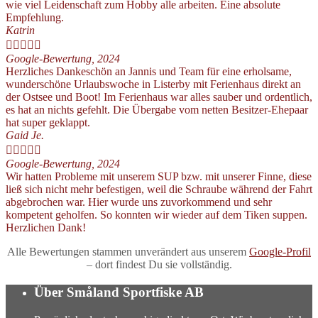
wie viel Leidenschaft zum Hobby alle arbeiten. Eine absolute
Empfehlung.
Katrin





Google-Bewertung, 2024
Herzliches Dankeschön an Jannis und Team für eine erholsame,
wunderschöne Urlaubswoche in Listerby mit Ferienhaus direkt an
der Ostsee und Boot! Im Ferienhaus war alles sauber und ordentlich,
es hat an nichts gefehlt. Die Übergabe vom netten Besitzer-Ehepaar
hat super geklappt.
Gaid Je.





Google-Bewertung, 2024
Wir hatten Probleme mit unserem SUP bzw. mit unserer Finne, diese
ließ sich nicht mehr befestigen, weil die Schraube während der Fahrt
abgebrochen war. Hier wurde uns zuvorkommend und sehr
kompetent geholfen. So konnten wir wieder auf dem Tiken suppen.
Herzlichen Dank!
Alle Bewertungen stammen unverändert aus unserem
Google-Profil
– dort findest Du sie vollständig.
Über Småland Sportfiske AB