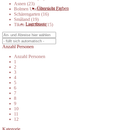
Asnen (23)
Übersicht Farben
Bolmen Und Möckeln (2)
Schärengarten (16)
Småland (19)
Lagerboote
Tiken Und Mien (15)
Gebrauchtboote
Anzahl Personen
Anzahl Personen
1
2
3
4
5
6
7
8
9
10
11
12
Kategorie