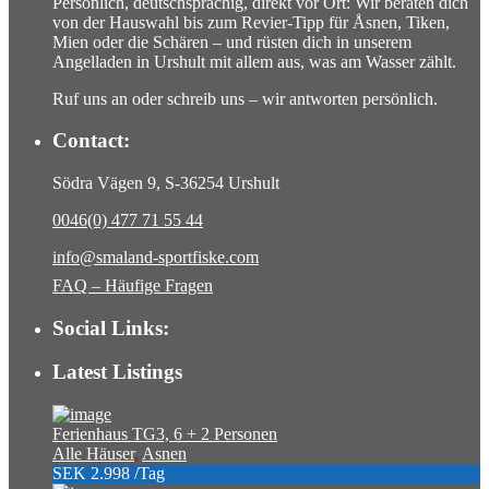
Persönlich, deutschsprachig, direkt vor Ort: Wir beraten dich
von der Hauswahl bis zum Revier-Tipp für Åsnen, Tiken,
Mien oder die Schären – und rüsten dich in unserem
Angelladen in Urshult mit allem aus, was am Wasser zählt.
Ruf uns an oder schreib uns – wir antworten persönlich.
Contact:
Södra Vägen 9, S-36254 Urshult
0046(0) 477 71 55 44
info@smaland-sportfiske.com
FAQ – Häufige Fragen
Social Links:
Latest Listings
Ferienhaus TG3, 6 + 2 Personen
Alle Häuser
,
Asnen
SEK 2.998
/Tag