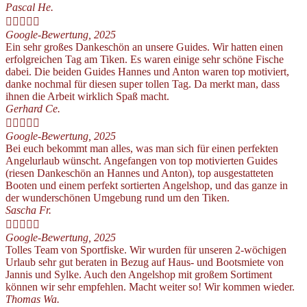
Pascal He.





Google-Bewertung, 2025
Ein sehr großes Dankeschön an unsere Guides. Wir hatten einen
erfolgreichen Tag am Tiken. Es waren einige sehr schöne Fische
dabei. Die beiden Guides Hannes und Anton waren top motiviert,
danke nochmal für diesen super tollen Tag. Da merkt man, dass
ihnen die Arbeit wirklich Spaß macht.
Gerhard Ce.





Google-Bewertung, 2025
Bei euch bekommt man alles, was man sich für einen perfekten
Angelurlaub wünscht. Angefangen von top motivierten Guides
(riesen Dankeschön an Hannes und Anton), top ausgestatteten
Booten und einem perfekt sortierten Angelshop, und das ganze in
der wunderschönen Umgebung rund um den Tiken.
Sascha Fr.





Google-Bewertung, 2025
Tolles Team von Sportfiske. Wir wurden für unseren 2-wöchigen
Urlaub sehr gut beraten in Bezug auf Haus- und Bootsmiete von
Jannis und Sylke. Auch den Angelshop mit großem Sortiment
können wir sehr empfehlen. Macht weiter so! Wir kommen wieder.
Thomas Wa.