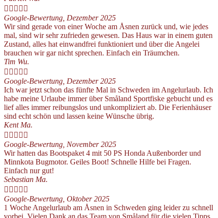





Google-Bewertung, Dezember 2025
Wir sind gerade von einer Woche am Åsnen zurück und, wie jedes
mal, sind wir sehr zufrieden gewesen. Das Haus war in einem guten
Zustand, alles hat einwandfrei funktioniert und über die Angelei
brauchen wir gar nicht sprechen. Einfach ein Träumchen.
Tim Wu.





Google-Bewertung, Dezember 2025
Ich war jetzt schon das fünfte Mal in Schweden im Angelurlaub. Ich
habe meine Urlaube immer über Småland Sportfiske gebucht und es
lief alles immer reibungslos und unkompliziert ab. Die Ferienhäuser
sind echt schön und lassen keine Wünsche übrig.
Kent Ma.





Google-Bewertung, November 2025
Wir hatten das Bootspaket 4 mit 50 PS Honda Außenborder und
Minnkota Bugmotor. Geiles Boot! Schnelle Hilfe bei Fragen.
Einfach nur gut!
Sebastian Ma.





Google-Bewertung, Oktober 2025
1 Woche Angelurlaub am Åsnen in Schweden ging leider zu schnell
vorbei. Vielen Dank an das Team von Småland für die vielen Tipps