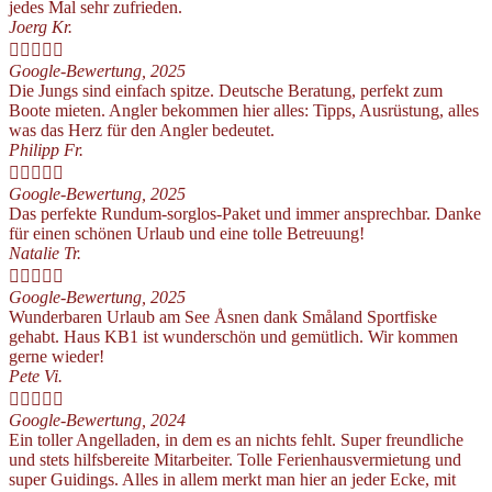
jedes Mal sehr zufrieden.
Joerg Kr.





Google-Bewertung, 2025
Die Jungs sind einfach spitze. Deutsche Beratung, perfekt zum
Boote mieten. Angler bekommen hier alles: Tipps, Ausrüstung, alles
was das Herz für den Angler bedeutet.
Philipp Fr.





Google-Bewertung, 2025
Das perfekte Rundum-sorglos-Paket und immer ansprechbar. Danke
für einen schönen Urlaub und eine tolle Betreuung!
Natalie Tr.





Google-Bewertung, 2025
Wunderbaren Urlaub am See Åsnen dank Småland Sportfiske
gehabt. Haus KB1 ist wunderschön und gemütlich. Wir kommen
gerne wieder!
Pete Vi.





Google-Bewertung, 2024
Ein toller Angelladen, in dem es an nichts fehlt. Super freundliche
und stets hilfsbereite Mitarbeiter. Tolle Ferienhausvermietung und
super Guidings. Alles in allem merkt man hier an jeder Ecke, mit